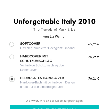
Unforgettable Italy 2010
The Travels of Mark & Liz
von
Liz Warner
SOFTCOVER
65,26 €
Flexibler, laminierter Hochglanz-Einband
HARDCOVER MIT
75,26 €
SCHUTZUMSCHLAG
Vollfarbige Schutzumschlag über
Leinencover
BEDRUCKTES HARDCOVER
76,26 €
Hardcover-Buch mit vollfarbigem Design,
direkt auf den Einband gedruckt
Die MwSt. wird an der Kasse aufgeschlagen.