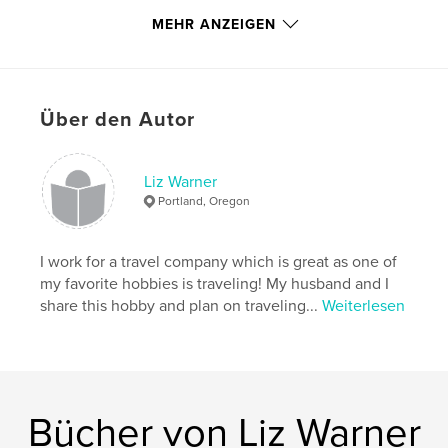
,
,
,
,
group tour
travel
italy
tour
MEHR ANZEIGEN
,
,
rome
florence
venice
,
italian
Über den Autor
Liz Warner
Portland, Oregon
I work for a travel company which is great as one of
my favorite hobbies is traveling! My husband and I
share this hobby and plan on traveling...
Weiterlesen
Bücher von Liz Warner