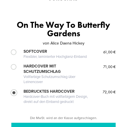
On The Way To Butterfly
Gardens
von
Alice Daena Hickey
SOFTCOVER
61,00 €
Flexibler, laminierter Hochglanz-Einband
HARDCOVER MIT
71,00 €
SCHUTZUMSCHLAG
Vollfarbige Schutzumschlag über
Leinencover
BEDRUCKTES HARDCOVER
72,00 €
Hardcover-Buch mit vollfarbigem Design,
direkt auf den Einband gedruckt
Die MwSt. wird an der Kasse aufgeschlagen.