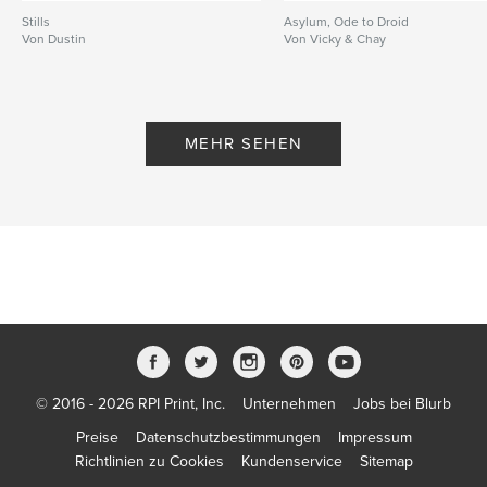
Stills
Asylum, Ode to Droid
Von Dustin
Von Vicky & Chay
MEHR SEHEN
© 2016 - 2026 RPI Print, Inc.
Unternehmen
Jobs bei Blurb
Preise
Datenschutzbestimmungen
Impressum
Richtlinien zu Cookies
Kundenservice
Sitemap