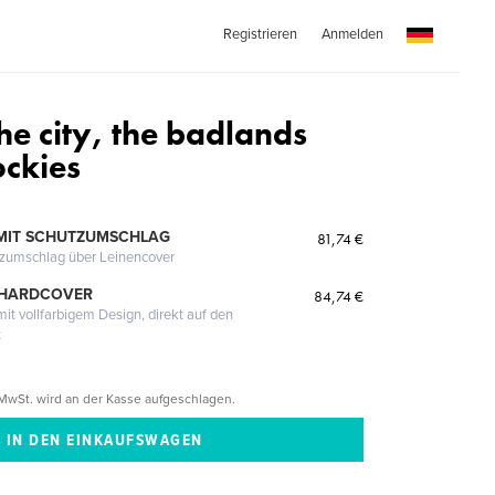
Registrieren
Anmelden
he city, the badlands
ockies
MIT SCHUTZUMSCHLAG
81,74 €
tzumschlag über Leinencover
 HARDCOVER
84,74 €
it vollfarbigem Design, direkt auf den
t
MwSt. wird an der Kasse aufgeschlagen.