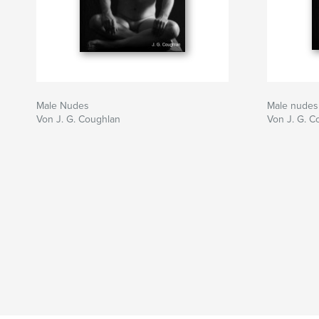
Male Nudes
Male nudes
Von J. G. Coughlan
Von J. G. C