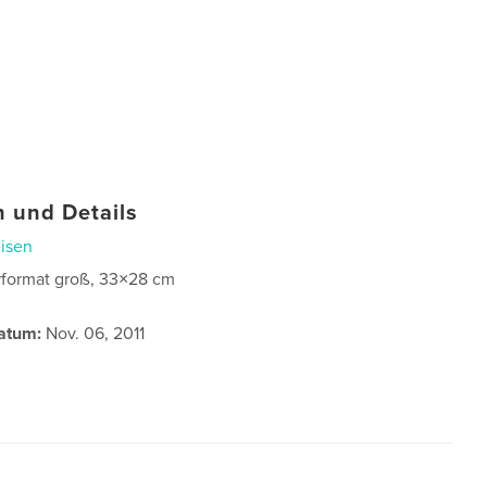
 und Details
isen
format groß, 33×28 cm
atum:
Nov. 06, 2011