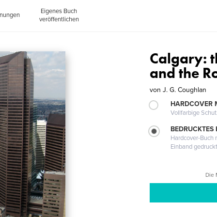
Eigenes Buch
inungen
veröffentlichen
Calgary: t
and the R
von
J. G. Coughlan
HARDCOVER 
Vollfarbige Schu
BEDRUCKTES
Hardcover-Buch m
Einband gedruck
Die 