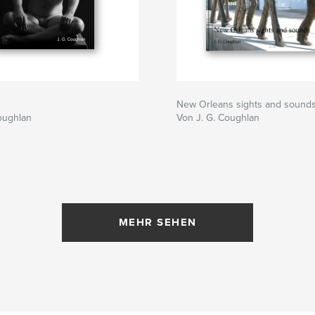
New Orleans sights and sound
oughlan
Von J. G. Coughlan
MEHR SEHEN