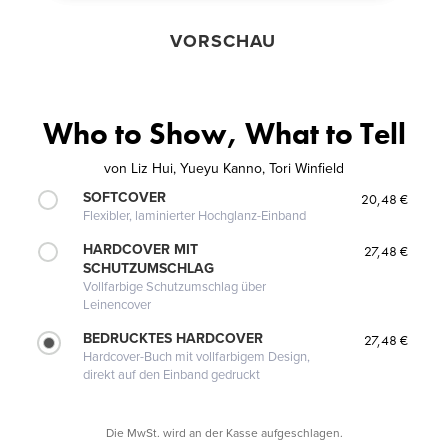
VORSCHAU
Who to Show, What to Tell
von
Liz Hui, Yueyu Kanno, Tori Winfield
SOFTCOVER
20,48 €
Flexibler, laminierter Hochglanz-Einband
HARDCOVER MIT
27,48 €
SCHUTZUMSCHLAG
Vollfarbige Schutzumschlag über
Leinencover
BEDRUCKTES HARDCOVER
27,48 €
Hardcover-Buch mit vollfarbigem Design,
direkt auf den Einband gedruckt
Die MwSt. wird an der Kasse aufgeschlagen.