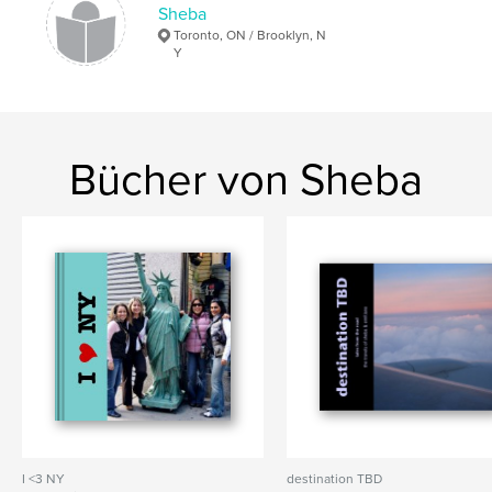
Sheba
Toronto, ON / Brooklyn, N
Y
Bücher von Sheba
I <3 NY
destination TBD