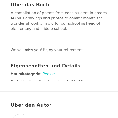
Über das Buch
A compilation of poems from each student in grades
1-8 plus drawings and photos to commemorate the
wonderful work Jim did for our school as head of
elementary and middle school.
We will miss you! Enjoy your retirement!
Eigenschaften und Details
Hauptkategorie:
Poesie
Projektoption:
Querformat groß, 33×28 cm
Seitenanzahl:
80
Veröffentlichungsdatum:
Mai 25, 2008
Über den Autor