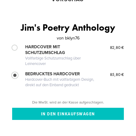
Jim's Poetry Anthology
von
bklyn76
HARDCOVER MIT
82,80 €
SCHUTZUMSCHLAG
Vollfarbige Schutzumschlag über
Leinencover
BEDRUCKTES HARDCOVER
85,80 €
Hardcover-Buch mit vollfarbigem Design,
direkt auf den Einband gedruckt
Die MwSt. wird an der Kasse aufgeschlagen.