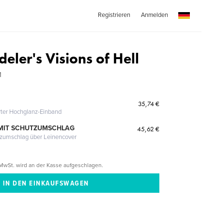
Registrieren
Anmelden
deler's Visions of Hell
1
35,74 €
erter Hochglanz-Einband
MIT SCHUTZUMSCHLAG
45,62 €
tzumschlag über Leinencover
MwSt. wird an der Kasse aufgeschlagen.