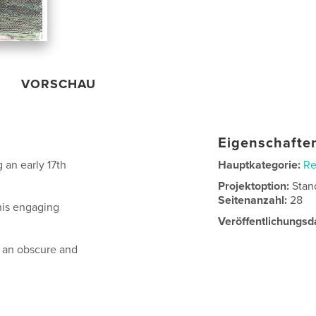
VORSCHAU
Eigenschaften
g an early 17th
Hauptkategorie:
Re
Projektoption:
Stan
Seitenanzahl:
28
his engaging
Veröffentlichungsd
y an obscure and