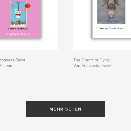
Japanese Tarot
The Dream of Flying
McLean
Von Franzeska Ewart
MEHR SEHEN