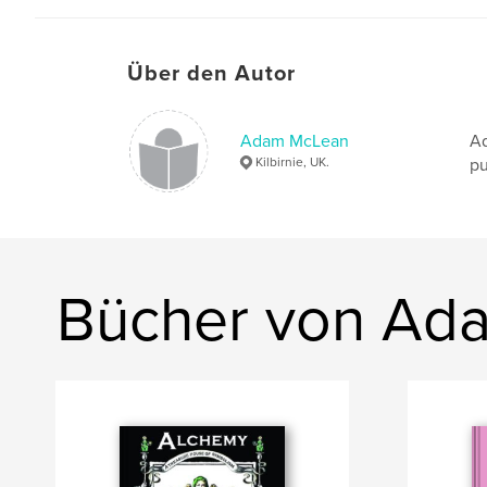
Über den Autor
Adam McLean
Ad
Kilbirnie, UK.
pu
Bücher von Ad