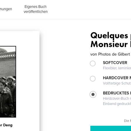
Eigenes Buch
inungen
veröffentlichen
Quelques 
Monsieur
von
Photos de Gilber
SOFTCOVER
Flexibler, lamini
HARDCOVER 
Vollfarbige Schu
BEDRUCKTES
Hardcover-Buch m
Einband gedruck
Die 