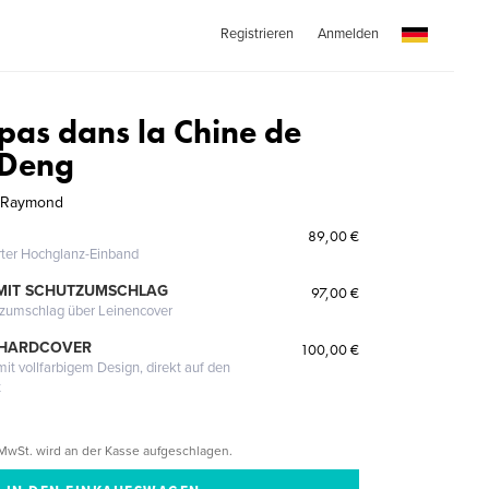
Registrieren
Anmelden
pas dans la Chine de
 Deng
t Raymond
89,00 €
erter Hochglanz-Einband
MIT SCHUTZUMSCHLAG
97,00 €
tzumschlag über Leinencover
 HARDCOVER
100,00 €
it vollfarbigem Design, direkt auf den
t
MwSt. wird an der Kasse aufgeschlagen.