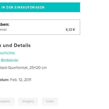
aben
8,52 €
ormat
 und Details
schichte
n
Bildbände
dard-Querformat, 25×20 cm
atum:
Feb. 12, 2011
,
,
omobiles
Klingberg
Corbin