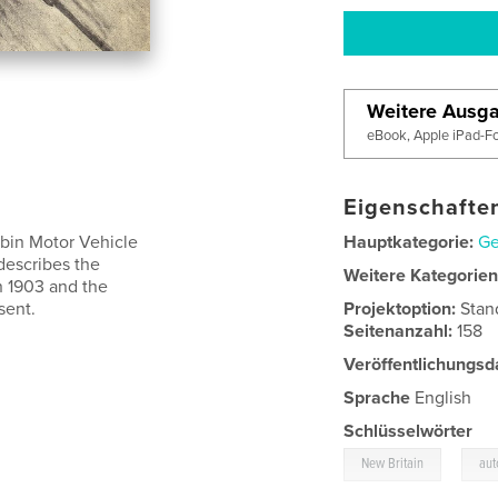
Weitere Ausg
eBook, Apple iPad-F
Eigenschaften
rbin Motor Vehicle
Hauptkategorie:
Ge
 describes the
Weitere Kategorie
n 1903 and the
sent.
Projektoption:
Stan
Seitenanzahl:
158
Veröffentlichungsd
Sprache
English
Schlüsselwörter
,
New Britain
aut