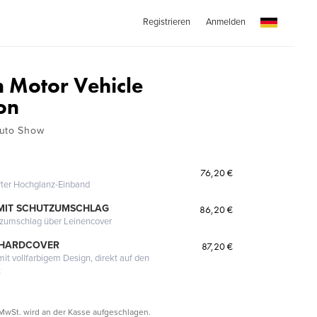
Registrieren
Anmelden
n Motor Vehicle
on
Auto Show
76,20 €
erter Hochglanz-Einband
MIT SCHUTZUMSCHLAG
86,20 €
tzumschlag über Leinencover
 HARDCOVER
87,20 €
it vollfarbigem Design, direkt auf den
t
MwSt. wird an der Kasse aufgeschlagen.