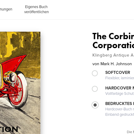
Eigenes Buch
inungen
veröffentlichen
The Corbi
Corporati
Klingberg Antique 
von
Mark H. Johnson
SOFTCOVER
Flexibler, lamini
HARDCOVER 
Vollfarbige Schu
BEDRUCKTES
Hardcover-Buch m
Einband gedruck
Die 