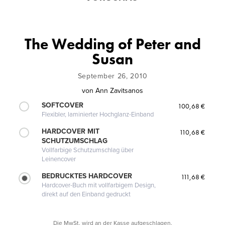
The Wedding of Peter and
Susan
September 26, 2010
von
Ann Zavitsanos
SOFTCOVER
100,68 €
Flexibler, laminierter Hochglanz-Einband
HARDCOVER MIT
110,68 €
SCHUTZUMSCHLAG
Vollfarbige Schutzumschlag über
Leinencover
BEDRUCKTES HARDCOVER
111,68 €
Hardcover-Buch mit vollfarbigem Design,
direkt auf den Einband gedruckt
Die MwSt. wird an der Kasse aufgeschlagen.