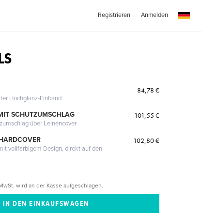
Registrieren
Anmelden
LS
84,78 €
erter Hochglanz-Einband
MIT SCHUTZUMSCHLAG
101,55 €
tzumschlag über Leinencover
 HARDCOVER
102,80 €
it vollfarbigem Design, direkt auf den
t
MwSt. wird an der Kasse aufgeschlagen.