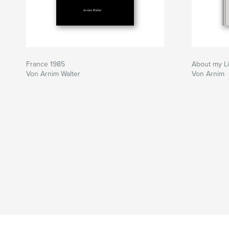
France 1985
About my Li
Von Arnim Walter
Von Arnim