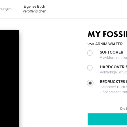
Eigenes Buch
inungen
veröffentlichen
MY FOSSI
von
ARNIM WALTER
SOFTCOVER
Flexibler, lamini
HARDCOVER 
Vollfarbige Schu
BEDRUCKTES
Hardcover-Buch m
Einband gedruck
Die 