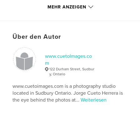
Schlüsselwörter
MEHR ANZEIGEN
,
,
,
Inco
Vale Inco
Copper Cliff
Sudbury Ontario
Über den Autor
www.cuetoImages.co
m
122 Durham Street, Sudbur
y, Ontario
www.cuetoimages.com is a photography studio
located in Sudbury Ontario. Jorge Cueto Herrera is
the eye behind the photos at...
Weiterlesen