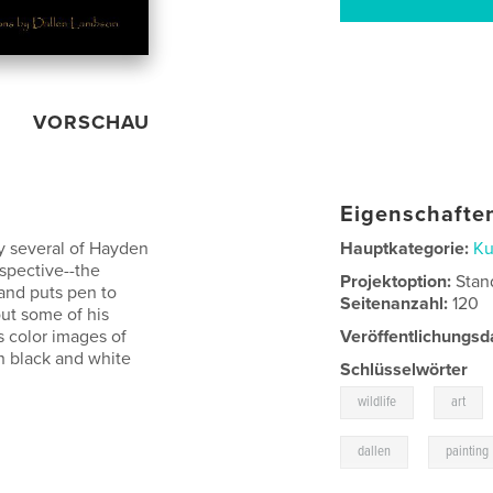
VORSCHAU
Eigenschaften
oy several of Hayden
Hauptkategorie:
Ku
spective--the
Projektoption:
Stan
 and puts pen to
Seitenanzahl:
120
out some of his
s color images of
Veröffentlichungsd
h black and white
Schlüsselwörter
,
wildlife
art
,
dallen
painting