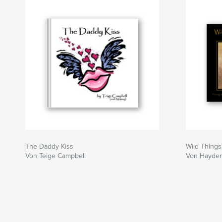
The Daddy Kiss
Wild Things,
Von Teige Campbell
Von Hayde