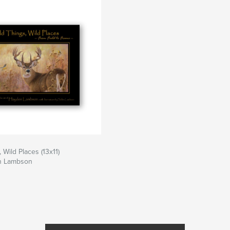
 Wild Places (13x11)
n Lambson