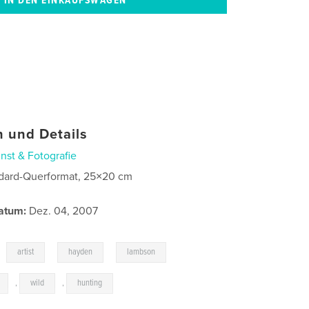
 und Details
nst & Fotografie
dard-Querformat, 25×20 cm
atum:
Dez. 04, 2007
,
,
,
,
artist
hayden
lambson
,
wild
,
hunting