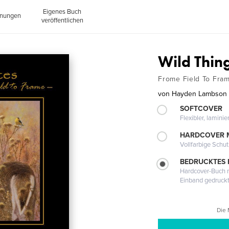
Eigenes Buch
inungen
veröffentlichen
Wild Thin
Frome Field To Fra
von
Hayden Lambson
SOFTCOVER
Flexibler, lamini
HARDCOVER 
Vollfarbige Schu
BEDRUCKTES
Hardcover-Buch m
Einband gedruck
Die 