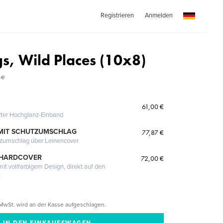
Registrieren
Anmelden
gs, Wild Places (10x8)
me
61,00 €
erter Hochglanz-Einband
MIT SCHUTZUMSCHLAG
77,87 €
tzumschlag über Leinencover
 HARDCOVER
72,00 €
it vollfarbigem Design, direkt auf den
t
MwSt. wird an der Kasse aufgeschlagen.