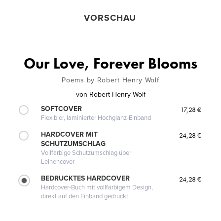
VORSCHAU
Our Love, Forever Blooms
Poems by Robert Henry Wolf
von
Robert Henry Wolf
SOFTCOVER
17,28 €
Flexibler, laminierter Hochglanz-Einband
HARDCOVER MIT
24,28 €
SCHUTZUMSCHLAG
Vollfarbige Schutzumschlag über
Leinencover
BEDRUCKTES HARDCOVER
24,28 €
Hardcover-Buch mit vollfarbigem Design,
direkt auf den Einband gedruckt