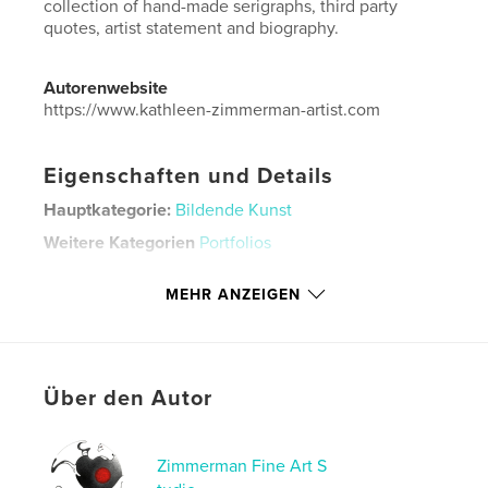
collection of hand-made serigraphs, third party
quotes, artist statement and biography.
Autorenwebsite
https://www.kathleen-zimmerman-artist.com
Eigenschaften und Details
Hauptkategorie:
Bildende Kunst
Weitere Kategorien
Portfolios
Projektoption:
Quadratisch klein, 18×18 cm
MEHR ANZEIGEN
Seitenanzahl:
64
Veröffentlichungsdatum:
Juni 17, 2026
Sprache
English
Schlüsselwörter
Über den Autor
,
,
,
hand-made prints
artist
art book
art
Zimmerman Fine Art S