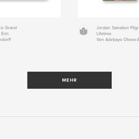
 is Grand
Jordan: Salvation Pil
 Erin
Lifetime
rdorff
Von Adebayo Olowo-
MEHR