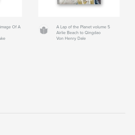
grimage Of A
A Lap of the Planet volume 5
Airlie Beach to Qingdao
Ake
Von Henry Dale