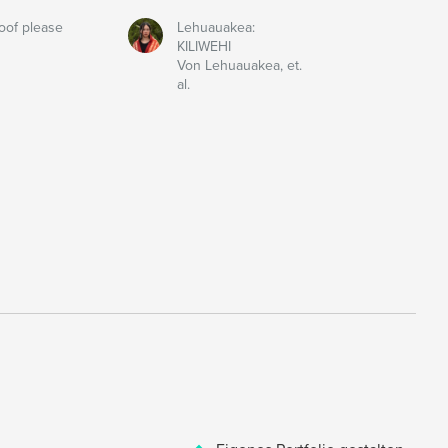
oof please
Lehuauakea:
KILIWEHI
Von Lehuauakea, et.
al.