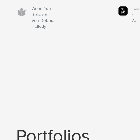
Wood You
Fos
Believe?
2
Von Debbie
Von 
Helledy
Portfolios