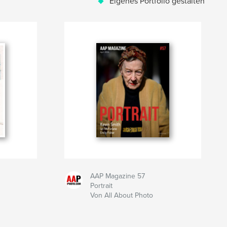
Eigenes Portfolio gestalten
AAP Magazine 57
Portrait
Von All About Photo