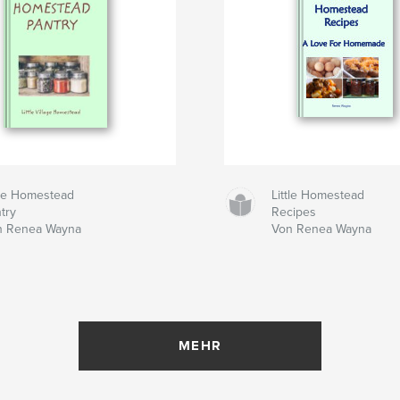
tle Homestead
Little Homestead
try
Recipes
n Renea Wayna
Von Renea Wayna
MEHR