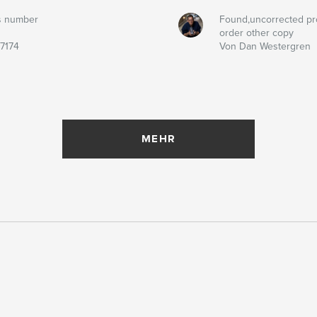
s number
Found,uncorrected pr
order other copy
7174
Von Dan Westergren
MEHR