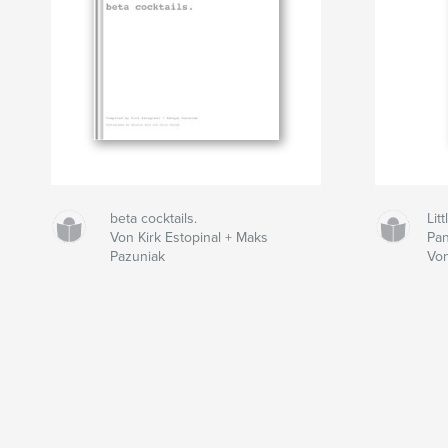
beta cocktails.
Lit
Von Kirk Estopinal + Maks
Pan
Pazuniak
Vo