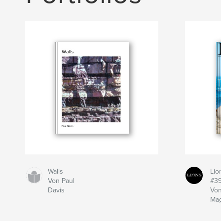
Walls
Lio
Von Paul
#3
Davis
Von
Mag