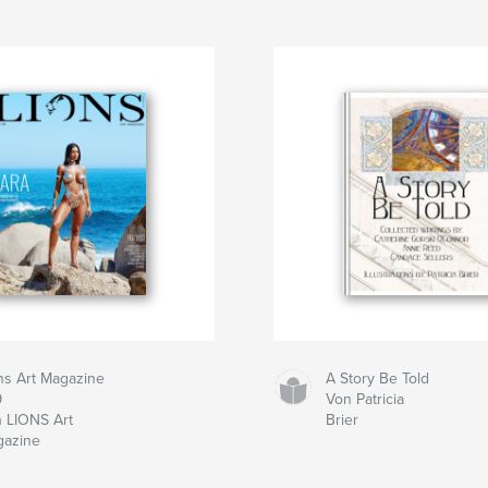
ns Art Magazine
A Story Be Told
9
Von Patricia
 LIONS Art
Brier
azine