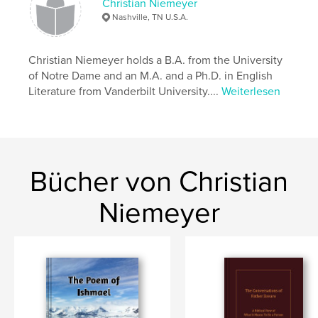
Christian Niemeyer
,
,
Historical Fiction
Social Analysis
Drama
Nashville, TN U.S.A.
Christian Niemeyer holds a B.A. from the University
of Notre Dame and an M.A. and a Ph.D. in English
Literature from Vanderbilt University....
Weiterlesen
Bücher von Christian
Niemeyer