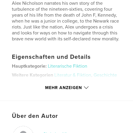
Alex Nicholson narrates his own story of the
turbulence of the nineteen-sixties, covering four
years of his life from the death of John F, Kennedy,
when he was a junior in college, to the Newark race
riots. Just like the nation, Alex undergoes a crisis
and looks for ways on how to navigate through this
brave new world with its self-declared new morality.
Eigenschaften und Details
Hauptkategorie:
Literarische Fiktion
Weitere Kategorien
Literatur & Fiktion
,
Geschichte
Projektoption:
15×23 cm
MEHR ANZEIGEN
Seitenanzahl:
428
ISBN
Hardcover mit Schutzumschlag: 9798240508707
Veröffentlichungsdatum:
Mai 29, 2026
Über den Autor
Sprache
English
Schlüsselwörter