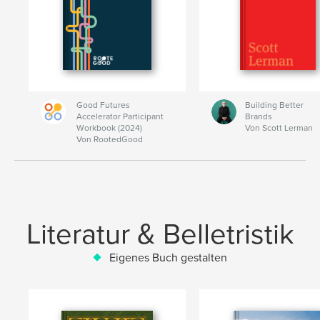
Good Futures
Building Better
Accelerator Participant
Brands
Workbook (2024)
Von Scott Lerman
Von RootedGood
Literatur & Belletristik
Eigenes Buch gestalten