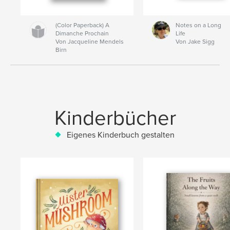
(Color Paperback) A
Notes on a Long
Dimanche Prochain
Life
Von Jacqueline Mendels
Von Jake Sigg
Birn
Kinderbücher
Eigenes Kinderbuch gestalten