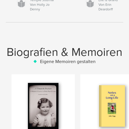
Von Holly Jo
Von Erin
Denny
Deardorff
Biografien & Memoiren
Eigene Memoiren gestalten