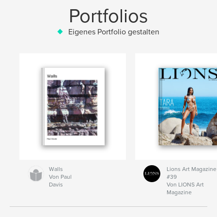
Portfolios
Eigenes Portfolio gestalten
Walls
Lions Art Magazine
Von Paul
#39
Davis
Von LIONS Art
Magazine