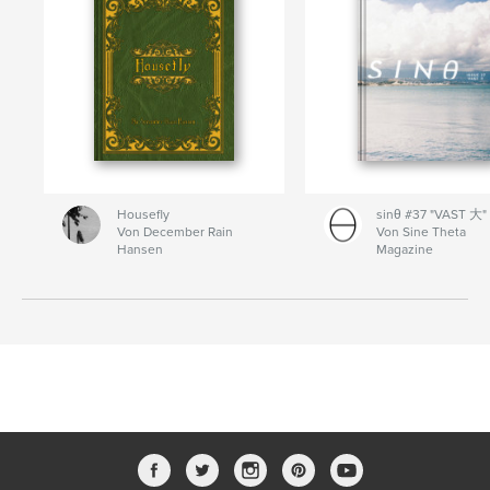
Housefly
sinθ #37 "VAST 大"
Von December Rain
Von Sine Theta
Hansen
Magazine