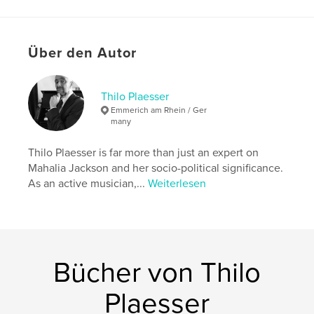
Projektoption:
15×23 cm
Seitenanzahl:
248
ISBN
Über den Autor
Softcover: 9783982862620
Veröffentlichungsdatum:
Apr. 23, 2026
Thilo Plaesser
Sprache
German
Emmerich am Rhein / Ger
many
Schlüsselwörter
,
,
Gospel
Bürgerrechtsbewegung
Thilo Plaesser is far more than just an expert on
Mahalia Jackson and her socio-political significance.
Mahalia Jackson
As an active musician,...
Weiterlesen
Bücher von Thilo
Plaesser