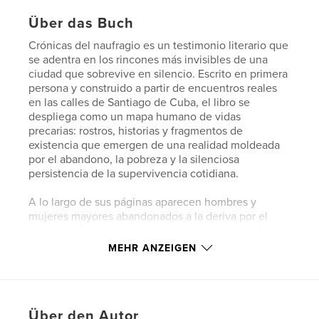
Über das Buch
Crónicas del naufragio es un testimonio literario que
se adentra en los rincones más invisibles de una
ciudad que sobrevive en silencio. Escrito en primera
persona y construido a partir de encuentros reales
en las calles de Santiago de Cuba, el libro se
despliega como un mapa humano de vidas
precarias: rostros, historias y fragmentos de
existencia que emergen de una realidad moldeada
por el abandono, la pobreza y la silenciosa
persistencia de la supervivencia cotidiana.
A lo largo de sus páginas aparecen hombres y
mujeres mayores abandonados a la deriva por el
tiempo, niños obligados a asumir responsabilidades
que superan su edad, madres que mantienen
MEHR ANZEIGEN
hogares enteros con casi nada, y hombres que
luchan por preservar un último vestigio de dignidad
en medio de la lenta erosión de la vida cotidiana.
No son retratos distantes ni estadísticas sociales,
Über den Autor
sino presencias vivas: conversaciones en las aceras,