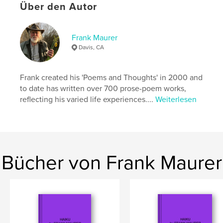
Schlüsselwörter
Über den Autor
,
,
,
,
poems
of
potpourri
A
Frank Maurer
,
,
autobiography.
and
Memoir
Davis, CA
Frank created his 'Poems and Thoughts' in 2000 and
to date has written over 700 prose-poem works,
reflecting his varied life experiences....
Weiterlesen
Bücher von Frank Maurer