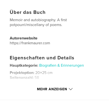
Über das Buch
Memoir and autobiography. A first
potpourri/miscellany of poems.
Autorenwebsite
https://frankmaurer.com
Eigenschaften und Details
Hauptkategorie:
Biografien & Erinnerungen
Projektoption:
20×25 cm
Seitenanzahl:
58
ISBN
MEHR ANZEIGEN
Bedrucktes Hardcover: 9798240629426
Veröffentlichungsdatum:
Apr. 12, 2026
Sprache
English