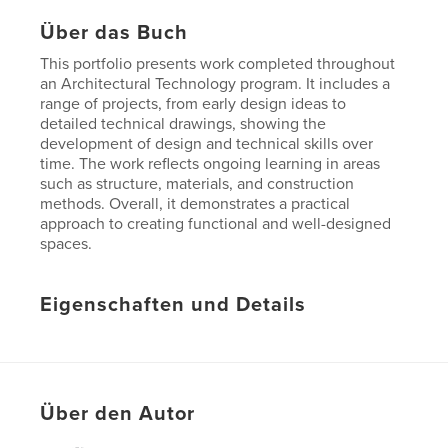
Über das Buch
This portfolio presents work completed throughout
an Architectural Technology program. It includes a
range of projects, from early design ideas to
detailed technical drawings, showing the
development of design and technical skills over
time. The work reflects ongoing learning in areas
such as structure, materials, and construction
methods. Overall, it demonstrates a practical
approach to creating functional and well-designed
spaces.
Eigenschaften und Details
Hauptkategorie:
Portfolios
Weitere Kategorien
Architektur
Projektoption:
Standard-Hochformat, 20×25 cm
Über den Autor
Seitenanzahl:
26
Veröffentlichungsdatum:
Apr. 10, 2026