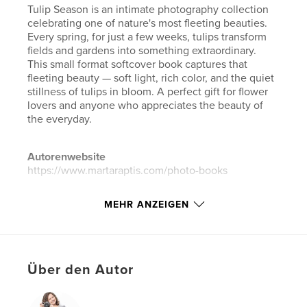
Tulip Season is an intimate photography collection
celebrating one of nature's most fleeting beauties.
Every spring, for just a few weeks, tulips transform
fields and gardens into something extraordinary.
This small format softcover book captures that
fleeting beauty — soft light, rich color, and the quiet
stillness of tulips in bloom. A perfect gift for flower
lovers and anyone who appreciates the beauty of
the everyday.
Autorenwebsite
https://www.martaraptis.com/photo-books
MEHR ANZEIGEN
Eigenschaften und Details
Hauptkategorie:
Kunst & Fotografie
Weitere Kategorien
Kunstfotografie
Über den Autor
Projektoption:
Quadratisch klein, 18×18 cm
Seitenanzahl:
20