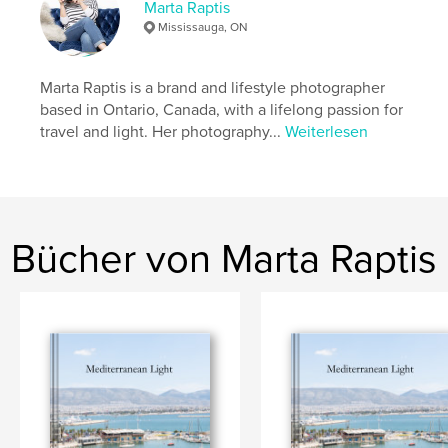
ISBN
Marta Raptis
Softcover: 9798240645310
Mississauga, ON
Veröffentlichungsdatum:
Apr. 08, 2026
Sprache
English
Marta Raptis is a brand and lifestyle photographer
based in Ontario, Canada, with a lifelong passion for
Schlüsselwörter
travel and light. Her photography...
Weiterlesen
,
,
photos of tulips
tulip book
tulip photos
Bücher von Marta Raptis