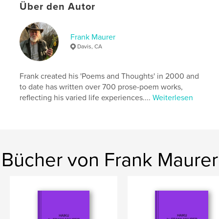
Schlüsselwörter
Über den Autor
,
,
haiku
autobiography
memoir
Frank Maurer
Davis, CA
Frank created his 'Poems and Thoughts' in 2000 and
to date has written over 700 prose-poem works,
reflecting his varied life experiences....
Weiterlesen
Bücher von Frank Maurer