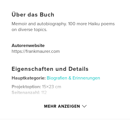
Über das Buch
Memoir and autobiography. 100 more Haiku poems
on diverse topics.
Autorenwebsite
https://frankmaurer.com
Eigenschaften und Details
Hauptkategorie:
Biografien & Erinnerungen
Projektoption:
15×23 cm
Seitenanzahl:
112
ISBN
MEHR ANZEIGEN
Bedrucktes Hardcover: 9798240679551
Veröffentlichungsdatum:
März 23, 2026
Sprache
English