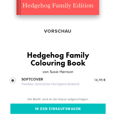
VORSCHAU
Hedgehog Family
Colouring Book
von
Susie Harrison
SOFTCOVER
16,95 €
Flexibler, laminierter Hochglanz-Einband
Die MwSt. wird an der Kasse aufgeschlagen.