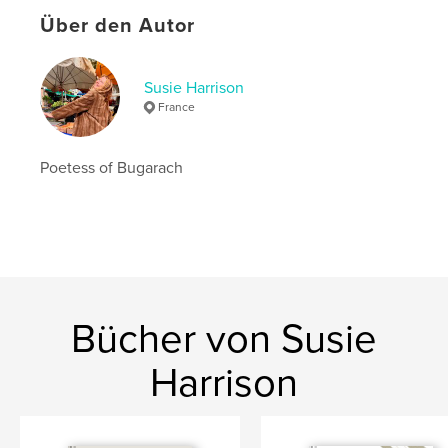
,
,
art
fun
colouring pages
Über den Autor
Susie Harrison
France
Poetess of Bugarach
Bücher von Susie
Harrison