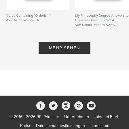
Notes Containing "Orderism"
My Philosophy Degree Answers to
Von Daniel Romero Jr
Exercise Questions Vol 4.
Von Daniel Romero AABA
MEHR SEHEN
© 2016 - 2026 RPI Print, Inc.
Unternehmen
Jobs bei Blurb
Preise
Datenschutzbestimmungen
Impressum