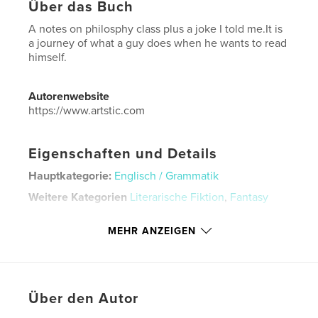
Über das Buch
A notes on philosphy class plus a joke I told me.It is
a journey of what a guy does when he wants to read
himself.
Autorenwebsite
https://www.artstic.com
Eigenschaften und Details
Hauptkategorie:
Englisch / Grammatik
Weitere Kategorien
Literarische Fiktion
,
Fantasy
Projektoption:
13×20 cm
MEHR ANZEIGEN
Seitenanzahl:
24
ISBN
Softcover: 9798261130338
Veröffentlichungsdatum:
Jan. 14, 2026
Über den Autor
Sprache
English