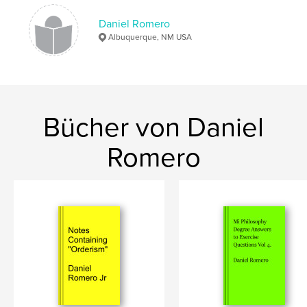
Schlüsselwörter
Daniel Romero
,
,
,
,
humour
program
Philosophy
degree
Albuquerque, NM USA
college
Bücher von Daniel
Romero