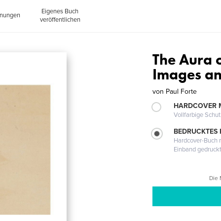
Eigenes Buch
inungen
veröffentlichen
The Aura o
Images an
von
Paul Forte
HARDCOVER 
Vollfarbige Schu
BEDRUCKTES
Hardcover-Buch m
Einband gedruck
Die 