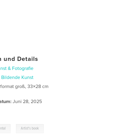
 und Details
nst & Fotografie
n
Bildende Kunst
format groß, 33×28 cm
atum:
Juni 28, 2025
,
ntal
Artist's book