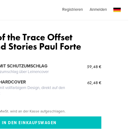
Registrieren
Anmelden
f the Trace Offset
d Stories Paul Forte
MIT SCHUTZUMSCHLAG
59,48 €
tzumschlag über Leinencover
 HARDCOVER
62,48 €
it vollfarbigem Design, direkt auf den
t
MwSt. wird an der Kasse aufgeschlagen.