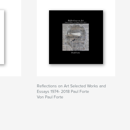
Reflections on Art Selected Works and
Essays 1974- 2018 Paul Forte
Von Paul Forte