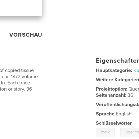
VORSCHAU
Eigenschaften
of copied tissue
Hauptkategorie:
Ku
rom an 1872 volume
Weitere Kategorie
 In. Each trace
on or story. 36
Projektoption:
Quer
Seitenanzahl:
36
Veröffentlichungsd
Sprache
English
Schlüsselwörter
,
Poetic
Experime