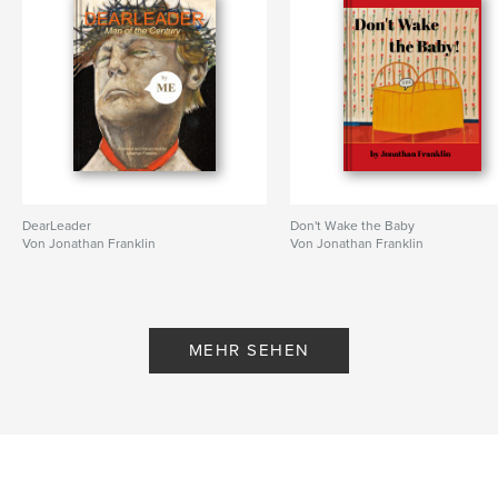
DearLeader
Don't Wake the Baby
Von Jonathan Franklin
Von Jonathan Franklin
MEHR SEHEN