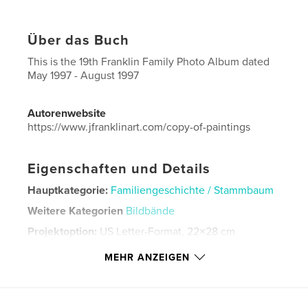
Über das Buch
This is the 19th Franklin Family Photo Album dated
May 1997 - August 1997
Autorenwebsite
https://www.jfranklinart.com/copy-of-paintings
Eigenschaften und Details
Hauptkategorie:
Familiengeschichte / Stammbaum
Weitere Kategorien
Bildbände
Projektoption:
US Letter-Format, 22×28 cm
Seitenanzahl:
88
MEHR ANZEIGEN
Veröffentlichungsdatum:
Sept. 11, 2024
Sprache
English
Schlüsselwörter