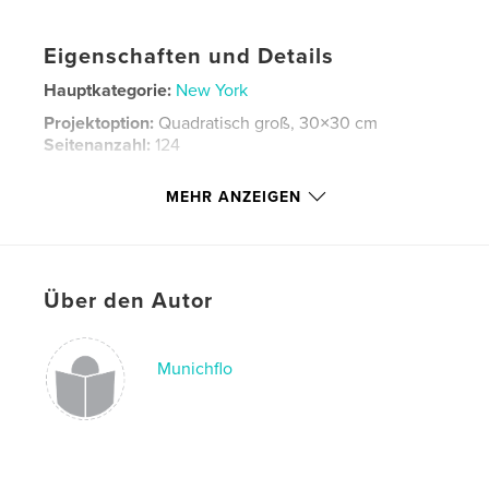
Eigenschaften und Details
Hauptkategorie:
New York
Projektoption:
Quadratisch groß, 30×30 cm
Seitenanzahl:
124
ISBN
MEHR ANZEIGEN
Bedrucktes Hardcover: 9798331185442
Veröffentlichungsdatum:
Juni 04, 2024
Sprache
German
Schlüsselwörter
Über den Autor
,
,
Usa
New York
Stadt
Munichflo