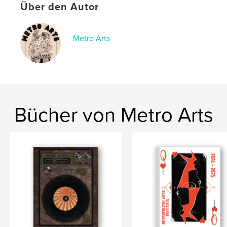
Über den Autor
,
MetroYearbook
MetroArts
Metro Arts
Bücher von Metro Arts