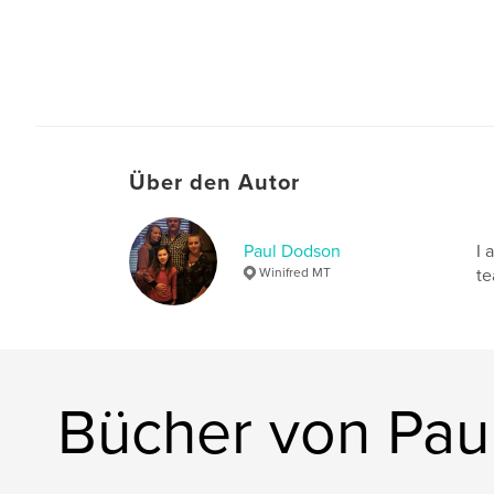
Über den Autor
Paul Dodson
I 
Winifred MT
te
Bücher von Pau