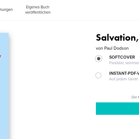
Eigenes Buch
inungen
veröffentlichen
Salvation
von
Paul Dodson
SOFTCOVER
Flexibler, lamini
INSTANT-PDF-
Auf jedem Gerät 
Die 