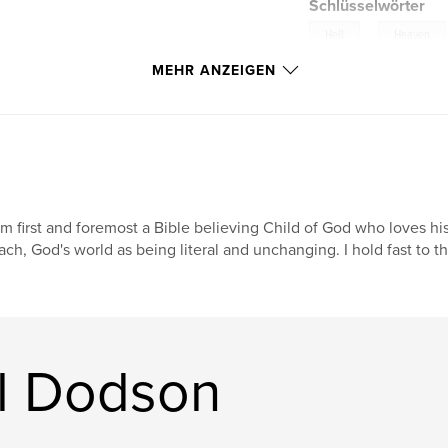
Schlüsselwörter
,
Hell
Heaven
MEHR ANZEIGEN
am first and foremost a Bible believing Child of God who loves his
ach, God's world as being literal and unchanging. I hold fast to 
l Dodson