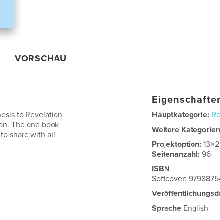
VORSCHAU
Eigenschaften
esis to Revelation
Hauptkategorie:
Re
tion. The one book
Weitere Kategorie
o share with all
Projektoption:
13×2
Seitenanzahl:
96
ISBN
Softcover: 979887
Veröffentlichungsd
Sprache
English