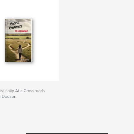
stianity At a Crossroads
ul Dodson