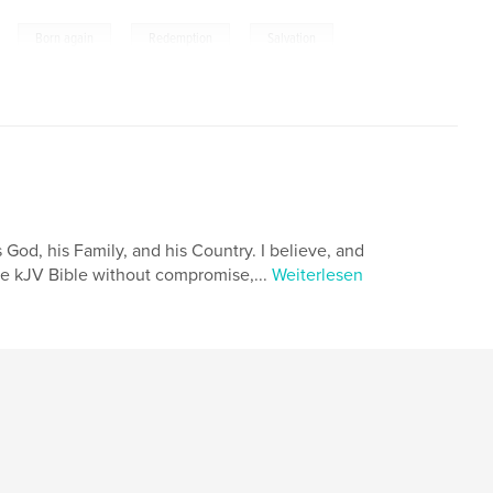
,
,
,
Born again
Redemption
Salvation
 God, his Family, and his Country. I believe, and
the kJV Bible without compromise,...
Weiterlesen