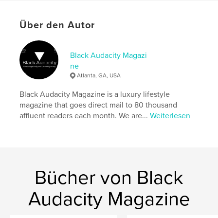
Schlüsselwörter
Über den Autor
,
,
,
,
Advertise
Lifestyle
Luxury
Marketing
Magazines
Black Audacity Magazi
ne
Atlanta, GA, USA
Black Audacity Magazine is a luxury lifestyle
magazine that goes direct mail to 80 thousand
affluent readers each month. We are...
Weiterlesen
Bücher von Black
Audacity Magazine