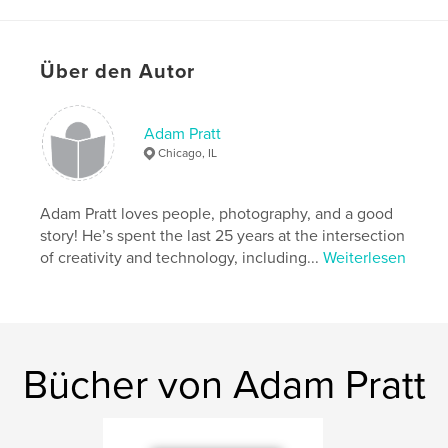
Weitere Kategorien
Familiengeschichte /
Stammbaum
,
Bildung & Wissen
Über den Autor
Projektoption:
20×25 cm
Seitenanzahl:
110
ISBN
Adam Pratt
Softcover: 9798211169043
Chicago, IL
Veröffentlichungsdatum:
Juni 05, 2023
Sprache
English
Adam Pratt loves people, photography, and a good
story! He’s spent the last 25 years at the intersection
Schlüsselwörter
of creativity and technology, including...
Weiterlesen
,
,
,
,
photography
film
negatives
slides
,
video
analog
Bücher von Adam Pratt