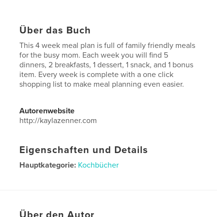
Über das Buch
This 4 week meal plan is full of family friendly meals
for the busy mom. Each week you will find 5
dinners, 2 breakfasts, 1 dessert, 1 snack, and 1 bonus
item. Every week is complete with a one click
shopping list to make meal planning even easier.
Autorenwebsite
http://kaylazenner.com
Eigenschaften und Details
Hauptkategorie:
Kochbücher
Projektoption:
20×25 cm
Seitenanzahl:
66
ISBN
Softcover: 9798211185630
Über den Autor