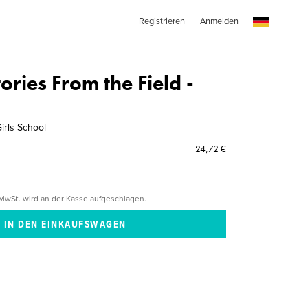
Registrieren
Anmelden
ries From the Field -
irls School
24,72 €
MwSt. wird an der Kasse aufgeschlagen.