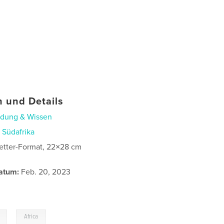
 und Details
ldung & Wissen
n
Südafrika
etter-Format, 22×28 cm
atum:
Feb. 20, 2023
,
Africa