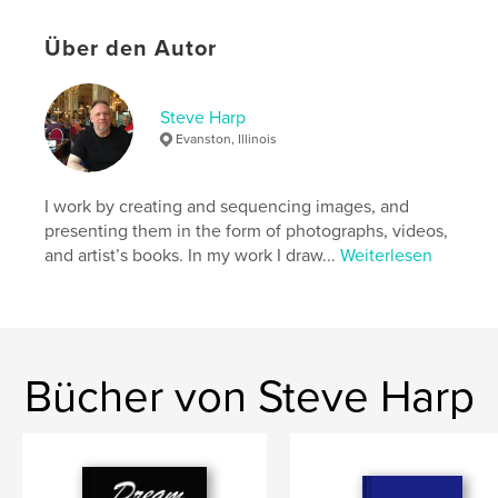
Bedrucktes Hardcover: 9798211519848
Veröffentlichungsdatum:
Feb. 19, 2023
Über den Autor
Sprache
English
Schlüsselwörter
Steve Harp
,
,
Africa
photography
Rimbaud
Evanston, Illinois
I work by creating and sequencing images, and
presenting them in the form of photographs, videos,
and artist’s books. In my work I draw...
Weiterlesen
Bücher von Steve Harp