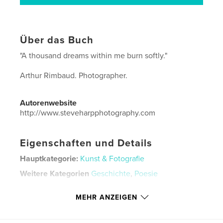
Über das Buch
"A thousand dreams within me burn softly."
Arthur Rimbaud. Photographer.
Autorenwebsite
http://www.steveharpphotography.com
Eigenschaften und Details
Hauptkategorie:
Kunst & Fotografie
Weitere Kategorien
Geschichte
,
Poesie
Projektoption:
13×20 cm
MEHR ANZEIGEN
Seitenanzahl:
24
ISBN