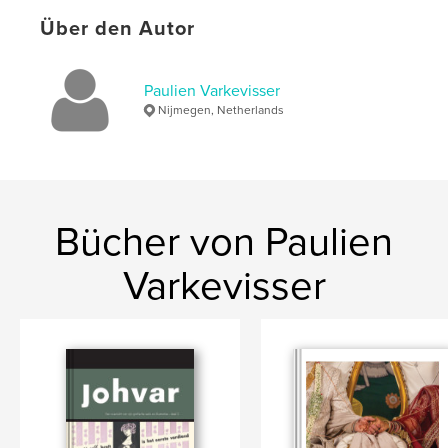
Schlüsselwörter
Über den Autor
,
,
,
,
flowers
macro
landscape
nature
Paulien Varkevisser
portfolio
Nijmegen, Netherlands
Bücher von Paulien
Varkevisser