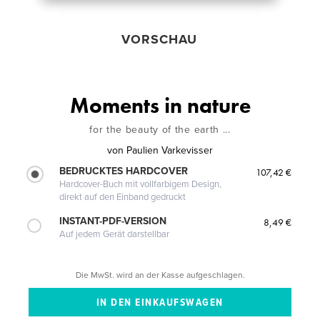
VORSCHAU
Moments in nature
for the beauty of the earth ...
von
Paulien Varkevisser
BEDRUCKTES HARDCOVER
107,42 €
Hardcover-Buch mit vollfarbigem Design,
direkt auf den Einband gedruckt
INSTANT-PDF-VERSION
8,49 €
Auf jedem Gerät darstellbar
Die MwSt. wird an der Kasse aufgeschlagen.