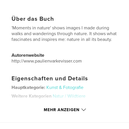
Über das Buch
'Moments in nature' shows images I made during
walks and wanderings through nature. It shows what
fascinates and inspires me: nature in all its beauty.
Autorenwebsite
http://www.paulienvarkevisser.com
Eigenschaften und Details
Hauptkategorie:
Kunst & Fotografie
Weitere Kategorien
Natur / Wildtiere
Projektoption:
Quadratisch groß, 30×30 cm
MEHR ANZEIGEN
Seitenanzahl:
46
Veröffentlichungsdatum:
Jan. 26, 2023
Sprache
English