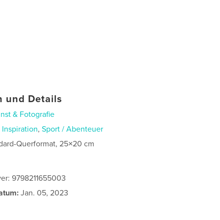
 und Details
nst & Fotografie
n
Inspiration
,
Sport / Abenteuer
dard-Querformat, 25×20 cm
ver: 9798211655003
atum:
Jan. 05, 2023