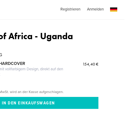
Registrieren
Anmelden
of Africa - Uganda
G
 HARDCOVER
154,40 €
it vollfarbigem Design, direkt auf den
t
MwSt. wird an der Kasse aufgeschlagen.