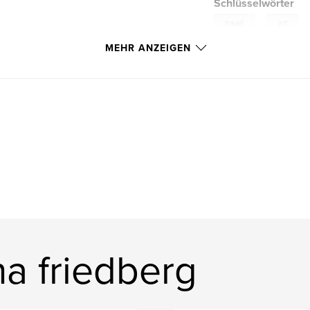
Schlüsselwörter
,
travel
art
MEHR ANZEIGEN
a friedberg