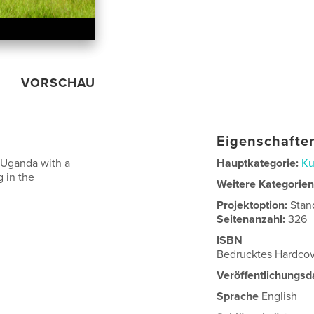
VORSCHAU
Eigenschaften
n Uganda with a
Hauptkategorie:
Ku
g in the
Weitere Kategorie
Projektoption:
Stan
Seitenanzahl:
326
ISBN
Bedrucktes Hardco
Veröffentlichungsd
Sprache
English