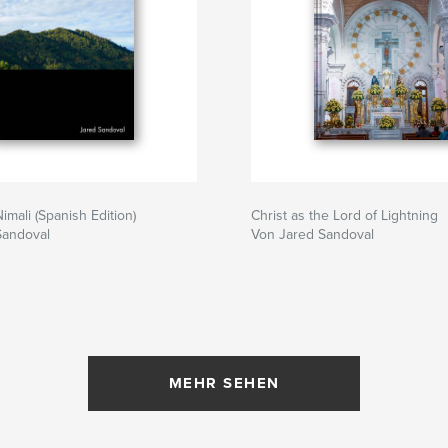
imali (Spanish Edition)
Christ as the Lord of Lightning
Sandoval
Von Jared Sandoval
MEHR SEHEN