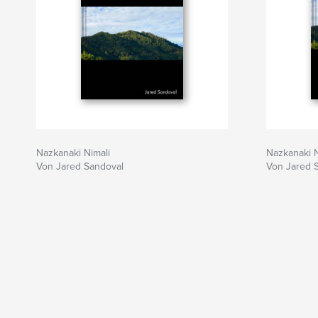
Nazkanaki Nimali
Nazkanaki N
Von Jared Sandoval
Von Jared 