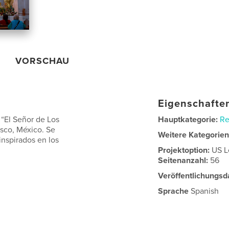
VORSCHAU
Eigenschaften
 “El Señor de Los
Hauptkategorie:
Re
isco, México. Se
Weitere Kategorie
inspirados en los
Projektoption:
US L
Seitenanzahl:
56
Veröffentlichungsd
Sprache
Spanish