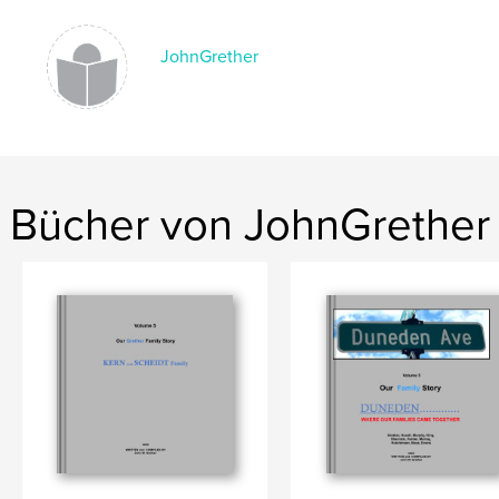
JohnGrether
Bücher von JohnGrether