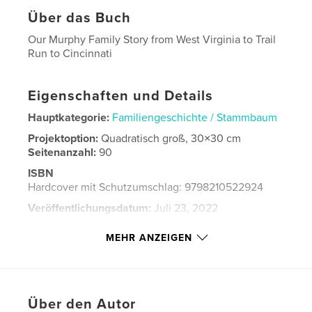
Über das Buch
Our Murphy Family Story from West Virginia to Trail
Run to Cincinnati
Eigenschaften und Details
Hauptkategorie:
Familiengeschichte / Stammbaum
Projektoption:
Quadratisch groß, 30×30 cm
Seitenanzahl:
90
ISBN
Hardcover mit Schutzumschlag: 9798210522924
Veröffentlichungsdatum:
Juli 23, 2022
Sprache
English
MEHR ANZEIGEN
Schlüsselwörter
,
,
,
King
Sharrock
Grether
Murphy
Über den Autor