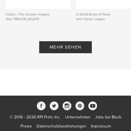
Cobra - The Unseen Images
A Small Book of Trees
Von TREVOR LEGATE
Von Trevor Legate
MEHR SEHEN
© 2016 - 2026 RPI Print, Inc.
Unternehmen
Jobs bei Blurb
Preise
Datenschutzbestimmungen
Impressum