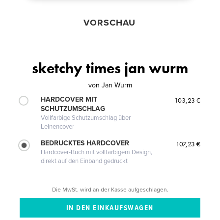
VORSCHAU
sketchy times jan wurm
von
Jan Wurm
HARDCOVER MIT
103,23 €
SCHUTZUMSCHLAG
Vollfarbige Schutzumschlag über
Leinencover
BEDRUCKTES HARDCOVER
107,23 €
Hardcover-Buch mit vollfarbigem Design,
direkt auf den Einband gedruckt
Die MwSt. wird an der Kasse aufgeschlagen.