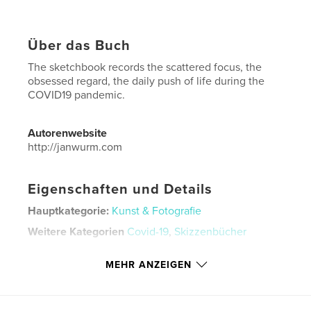
Über das Buch
The sketchbook records the scattered focus, the
obsessed regard, the daily push of life during the
COVID19 pandemic.
Autorenwebsite
http://janwurm.com
Eigenschaften und Details
Hauptkategorie:
Kunst & Fotografie
Weitere Kategorien
Covid-19
,
Skizzenbücher
Projektoption:
Quadratisch groß, 30×30 cm
MEHR ANZEIGEN
Seitenanzahl:
110
Veröffentlichungsdatum:
März 16, 2022
Sprache
English