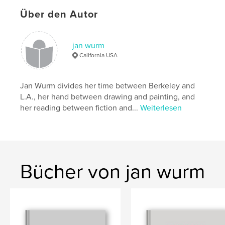
Schlüsselwörter
Über den Autor
,
,
,
COVID
pandemic
sketchbooks
jan wurm
drawing
California USA
Jan Wurm divides her time between Berkeley and
L.A., her hand between drawing and painting, and
her reading between fiction and...
Weiterlesen
Bücher von jan wurm