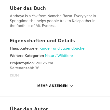
Über das Buch
Andraya is a Yak from Namche Bazar. Every year in
Springtime she helps people trek to Kalapatthar in
the foothills of Mt. Everest.
Eigenschaften und Details
Hauptkategorie:
Kinder- und Jugendbücher
Weitere Kategorien
Natur / Wildtiere
Projektoption:
20×25 cm
Seitenanzahl:
36
ISBN
Bedrucktes Hardcover: 9780645397369
MEHR ANZEIGEN
Softcover: 9780645397352
Veröffentlichungsdatum:
Jan. 12, 2022
Sprache
English
Über den Autor
Schlüsselwörter