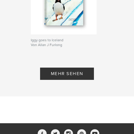
Iggy goes to Iceland
Von Allan J Furlong
MEHR SEHEN