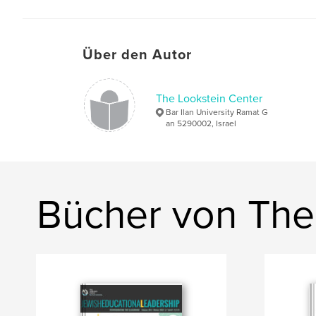
Über den Autor
The Lookstein Center
Bar Ilan University Ramat G
an 5290002, Israel
Bücher von The