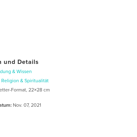
 und Details
ldung & Wissen
n
Religion & Spiritualität
etter-Format, 22×28 cm
atum:
Nov. 07, 2021