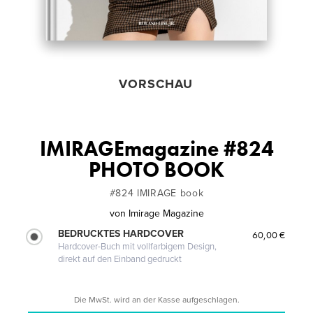
VORSCHAU
IMIRAGEmagazine #824
PHOTO BOOK
#824 IMIRAGE book
von
Imirage Magazine
BEDRUCKTES HARDCOVER
60,00 €
Hardcover-Buch mit vollfarbigem Design,
direkt auf den Einband gedruckt
Die MwSt. wird an der Kasse aufgeschlagen.