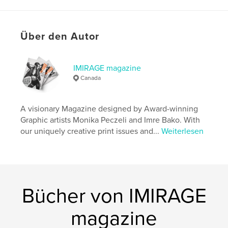
Eigenschaften und Details
Über den Autor
Hauptkategorie:
Mode
Projektoption:
Standard-Hochformat, 20×25 cm
Seitenanzahl:
90
IMIRAGE magazine
Canada
ISBN
Softcover: 9781034352631
Veröffentlichungsdatum:
Jan. 28, 2021
A visionary Magazine designed by Award-winning
Graphic artists Monika Peczeli and Imre Bako. With
Sprache
English
our uniquely creative print issues and...
Weiterlesen
Schlüsselwörter
,
,
,
Photography
Fashion
Beauty
Imirage
Bücher von IMIRAGE
magazine