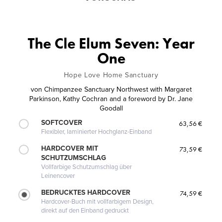
The Cle Elum Seven: Year
One
Hope Love Home Sanctuary
von
Chimpanzee Sanctuary Northwest with Margaret
Parkinson, Kathy Cochran and a foreword by Dr. Jane
Goodall
SOFTCOVER
63,56 €
Flexibler, laminierter Hochglanz-Einband
HARDCOVER MIT
73,59 €
SCHUTZUMSCHLAG
Vollfarbige Schutzumschlag über
Leinencover
BEDRUCKTES HARDCOVER
74,59 €
Hardcover-Buch mit vollfarbigem Design,
direkt auf den Einband gedruckt