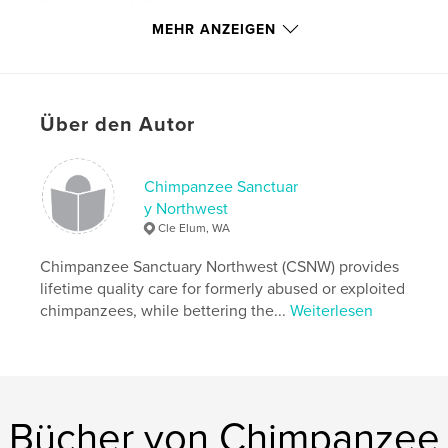
Seitenanzahl:
120
MEHR ANZEIGEN
Veröffentlichungsdatum:
Dez. 06, 2009
Schlüsselwörter
,
,
,
animal photos
animal shelter
animal welfare
Über den Autor
photos
,
sanctuary
,
primate
,
chimpanzee
,
Chimpanzee Sanctuar
y Northwest
chimp
,
animal
Cle Elum, WA
Chimpanzee Sanctuary Northwest (CSNW) provides
lifetime quality care for formerly abused or exploited
chimpanzees, while bettering the...
Weiterlesen
Bücher von Chimpanzee