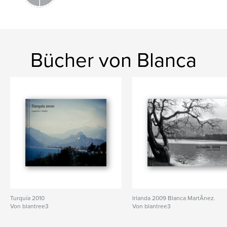
Bücher von Blanca
Turquía 2010
Irlanda 2009 Blanca MartÃ­nez.
Von blantree3
Von blantree3