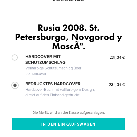
Rusia 2008. St.
Petersburgo, Novgorod y
MoscÃº.
HARDCOVER MIT
231,34 €
SCHUTZUMSCHLAG
Vollfarbige Schutzumschlag über
Leinencover
BEDRUCKTES HARDCOVER
234,34 €
Hardcover-Buch mit vollfarbigem Design,
direkt auf den Einband gedruckt
Die MwSt. wird an der Kasse aufgeschlagen.