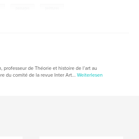
,
,
x
paysages
peintures
 professeur de Théorie et histoire de l’art au
 du comité de la revue Inter Art...
Weiterlesen