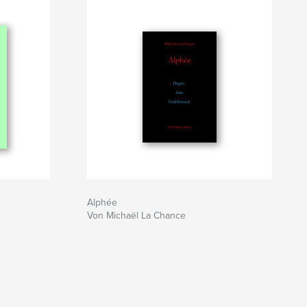
Alphée
Von Michaël La Chance