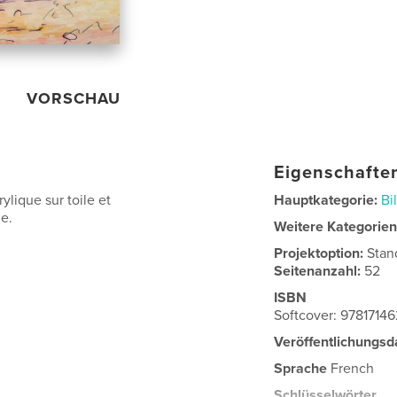
VORSCHAU
Eigenschaften
ylique sur toile et
Hauptkategorie:
Bi
le.
Weitere Kategorie
Projektoption:
Stan
Seitenanzahl:
52
ISBN
Softcover: 9781714
Veröffentlichungsd
Sprache
French
Schlüsselwörter