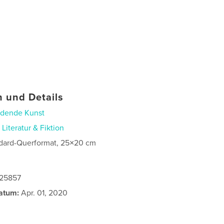
 und Details
ldende Kunst
n
Literatur & Fiktion
dard-Querformat, 25×20 cm
625857
atum:
Apr. 01, 2020