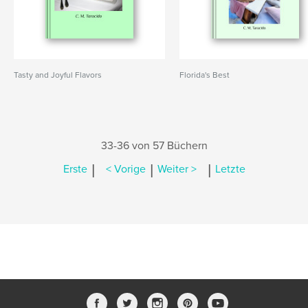
Tasty and Joyful Flavors
Florida's Best
33-36 von 57 Büchern
|
|
|
Erste
< Vorige
Weiter >
Letzte