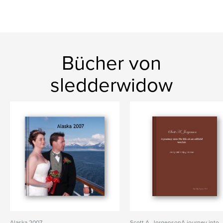
Bücher von
sledderwidow
Alaska 2007
Scott A. JorgensonA journey into