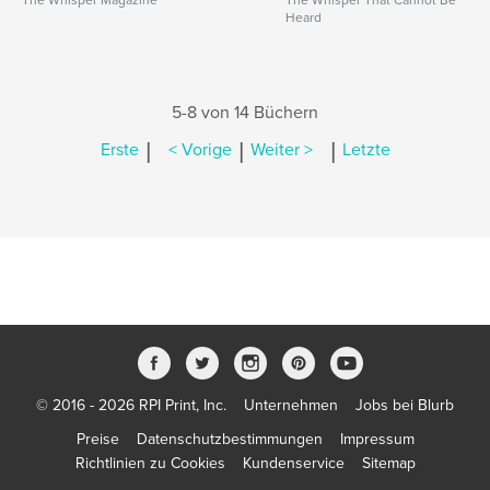
The Whisper Magazine
The Whisper That Cannot Be
Heard
5-8 von 14 Büchern
|
|
|
Erste
< Vorige
Weiter >
Letzte
© 2016 - 2026 RPI Print, Inc.
Unternehmen
Jobs bei Blurb
Preise
Datenschutzbestimmungen
Impressum
Richtlinien zu Cookies
Kundenservice
Sitemap